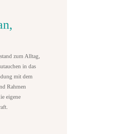
an,
stand zum Alltag,
zutauchen in das
indung mit dem
und Rahmen
die eigene
aft.